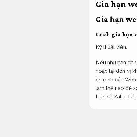
Gia hạn w
Gia hạn we
Cách gia hạn 
Kỹ thuật viên.
Nếu như bạn đã v
hoặc tại đơn vị k
ổn định của Webs
làm thế nào để sở
Liên hệ Zalo:
Tiết
Website adver
Phí bảo trì we