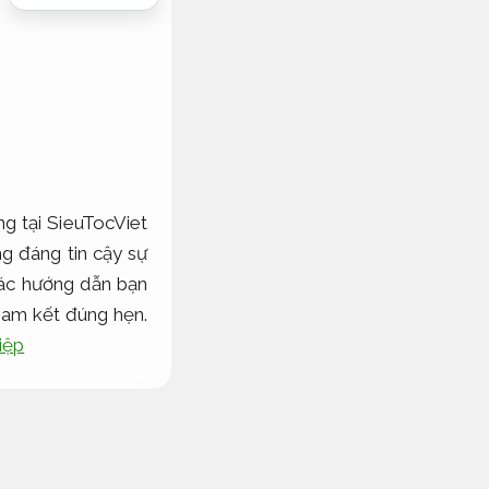
g tại SieuTocViet
ng đáng tin cậy sự
các hướng dẫn bạn
am kết đúng hẹn.
iệp
h