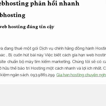
ebhosting phản hồi nhanh
bhosting
web hosting đáng tin cậy
à đang thuê một gói Dịch vụ chính hãng đồng hành Hostin
hác , Bị cuốn hút bài này. Việc biết cách gia hạn web hosti
ite chuẩn bộ máy tìm kiếm marketing. Chúng tôi sẽ có 
 hữu thể bảo trì Hosting một cách nhanh và lợi ích nhất.
C
 kiệm ngân sách.
093.9861.299
Gia hạn hosting chuyên ngh
tising and marketing rộng rãi mẫu mã phản hồi nhan
b hosting