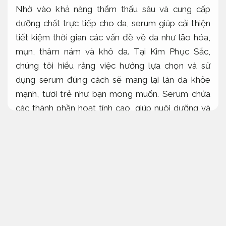
Nhờ vào khả năng thẩm thấu sâu và cung cấp
dưỡng chất trực tiếp cho da, serum giúp cải thiện
tiết kiệm thời gian các vấn đề về da như lão hóa,
mụn, thâm nám và khô da. Tại Kim Phục Sắc,
chúng tôi hiểu rằng việc hướng lựa chọn và sử
dụng serum đúng cách sẽ mang lại làn da khỏe
mạnh, tươi trẻ như bạn mong muốn. Serum chứa
các thành phần hoạt tính cao, giúp nuôi dưỡng và
phục hồi làn da từ sâu bên trong, mang đến hiệu
quả vượt trội chỉ sau một thời gian ngắn sử dụng.
Để serum phát huy tác dụng tinh gọn, bạn cần
chọn loại serum hợp với với từng loại da và nhu
cầu cụ thể chăm sóc riêng biệt. Tại Kim Phục Sắc,
chúng tôi cam kết cung cấp những sản phẩm phù
hợp serum chất lượng, an toàn và mang lại hiệu
quả, giúp bạn duy trì vẻ đẹp làn da suốt cả ngày.