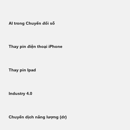
Bỏ
qua
nội
AI trong Chuyển đổi số
dung
Thay pin điện thoại iPhone
Thay pin Ipad
Industry 4.0
Chuyển dịch năng lượng (dr)