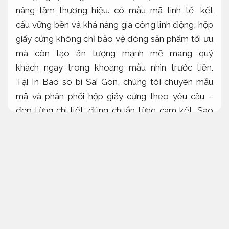
nâng tầm
thương hiệu
.
có
mẫu mã
tinh tế, kết
cấu
vững bền
và khả năng gia công
linh động
, hộp
giấy cứng
không
chỉ
bảo vệ
dòng sản phẩm tối ưu
mà còn tạo ấn tượng mạnh mẽ
mang
quý
khách
ngay
trong khoảng
mẫu
nhìn
trước tiên
.
Tại In Bao
so bì
Sài Gòn, chúng tôi chuyên
mẫu
mã
và
phân phối
hộp giấy cứng theo
yêu cầu
–
đẹp từng chi tiết, đúng chuẩn từng cam kết.
Sao
lưu an toàn.